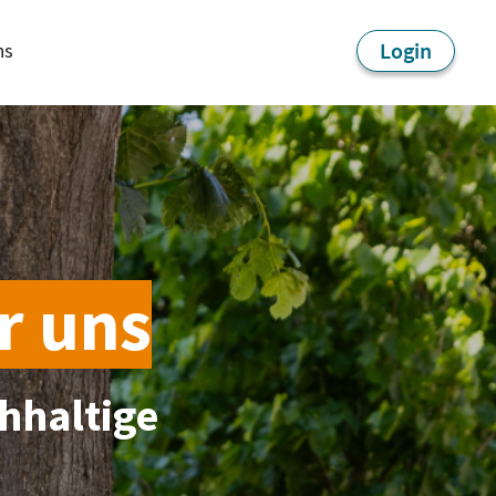
Login
ns
r uns
hhaltige