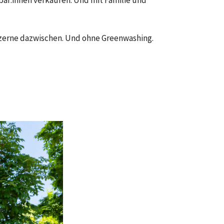
bar:innen verkaufen. Und mit Familie und
nzerne dazwischen. Und ohne Greenwashing.