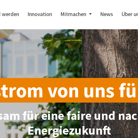
d werden
Innovation
Mitmachen
News
Über u
trom von uns fü
am für eine faire und nac
Energiezukunft