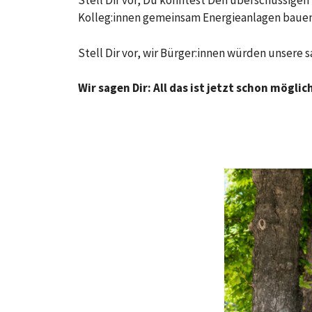
Stell Dir vor, Du könntest Den überschüssige
Kolleg:innen gemeinsam Energieanlagen bauen 
Stell Dir vor, wir Bürger:innen würden unser
Wir sagen Dir: All das ist jetzt schon möglic